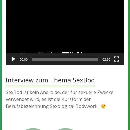
Video-
Player
00:00
02:50
Interview zum Thema SexBod
SexBod ist kein Androide, der für sexuelle Zwecke
verwendet wird, es ist die Kurzform der
Berufsbezeichnung Sexological Bodywork.