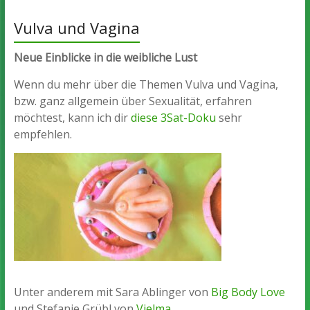
Vulva und Vagina
Neue Einblicke in die weibliche Lust
Wenn du mehr über die Themen Vulva und Vagina,
bzw. ganz allgemein über Sexualität, erfahren
möchtest, kann ich dir
diese 3Sat-Doku
sehr
empfehlen.
Unter anderem mit Sara Ablinger von
Big Body Love
und Stefanie Grübl von
Vielma
.