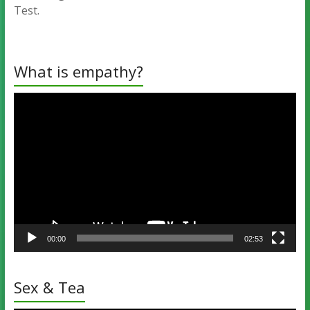
Test.
What is empathy?
Video-
Player
00:00
02:53
Sex & Tea